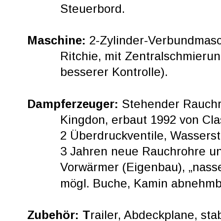
Steuerbord.
Maschine: 
2-Zylinder-Verbundmasch
Ritchie, mit Zentralschmier
besserer Kontrolle).
Dampferzeuger: 
Stehender Rauchr
Kingdon, erbaut 1992 von Classic
2 Überdruckventile, Wassersta
3 Jahren neue Rauchrohre un
Vorwärmer (Eigenbau), „nass
mögl. Buche, Kamin abnehmba
Zubehör: T
railer, Abdeckplane, st