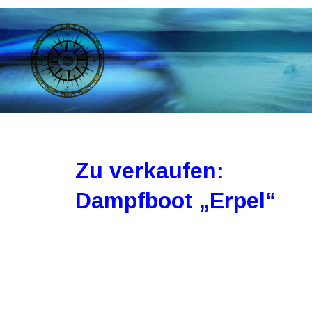
Zu verkaufen: 
Dampfboot „Erpel“